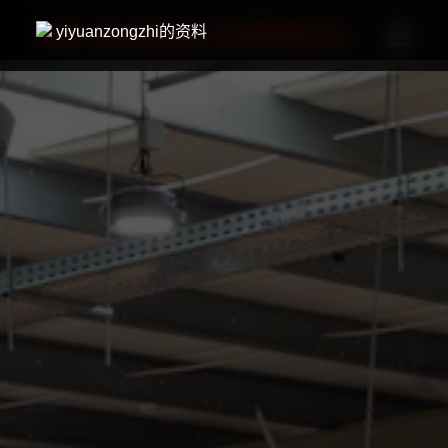
☰
DW GLOBAL EXPRESS
yiyuanzongzhi的资料